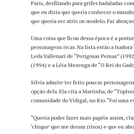
Paris, desfilando para grifes badaladas c
que eu dizia que queria conhecer o mundo 
que queria ser atriz ou modelo. Fui abraça
Uma coisa que ficou dessa época é a postur
personagens ricas. Na lista estão a Isador
Leda Vallenari de “Perigosas Peruas” (1992
(1994) e a Léia Mezenga de “O Rei do Gado”
Silvia admite ter feito poucas personagen
opção dela. Ela cita a Mariinha, de “Topís
comunidade do Vidigal, no Rio. “Foi uma ex
“Queria poder fazer mais papéis assim, cl
‘chique’ que me deram (risos) e que eu abra