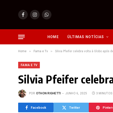
Facebook
Instagram
WhatsApp
HOME
ÚLTIMAS NOTÍCIAS
»
»
Home
Fama e Tv
Silvia Pfeifer celebra volta à Globo após 
FAMA E TV
Silvia Pfeifer celeb
POR
OTHON RIGHETTI
JUNHO 6, 2025
3 MINUTOS
Facebook
Twitter
Pinter