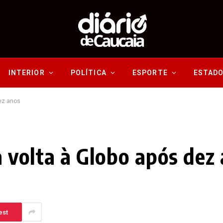
INTERIOR
POLÍTICA
ESPORTE
ESTAD
dez anos
ra volta à Globo após dez
est