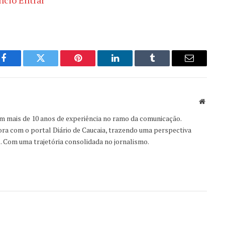
Facebook
Twitter
Pinterest
LinkedIn
Tumblr
Email
Websit
om mais de 10 anos de experiência no ramo da comunicação.
ora com o portal Diário de Caucaia, trazendo uma perspectiva
s. Com uma trajetória consolidada no jornalismo.