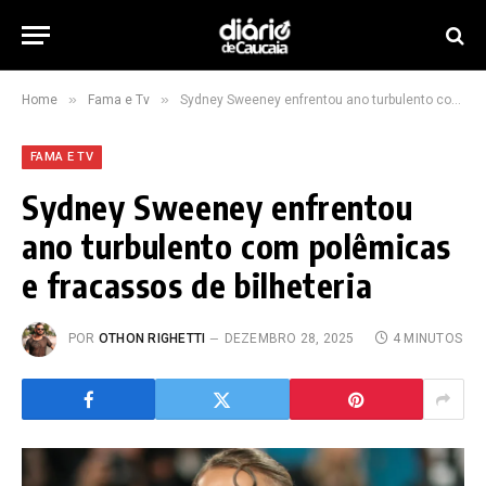
»
»
Home
Fama e Tv
Sydney Sweeney enfrentou ano turbulento com polêmicas e fracassos de bilheteria
FAMA E TV
Sydney Sweeney enfrentou
ano turbulento com polêmicas
e fracassos de bilheteria
POR
OTHON RIGHETTI
DEZEMBRO 28, 2025
4 MINUTOS