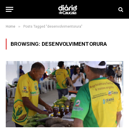
»
Home
Posts Tagged "desenvolvimentorura"
BROWSING:
DESENVOLVIMENTORURA