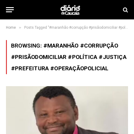
»
Home
Posts Tagged "#maranhão #corrupção #prisãodomiciliar #política #justiça #prefeitura #operaçãopolicial"
BROWSING:
#MARANHÃO #CORRUPÇÃO
#PRISÃODOMICILIAR #POLÍTICA #JUSTIÇA
#PREFEITURA #OPERAÇÃOPOLICIAL