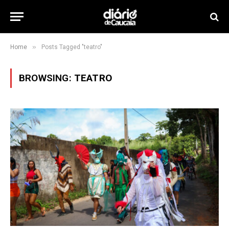
»
Home
Posts Tagged "teatro"
BROWSING:
TEATRO