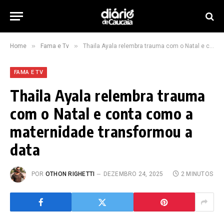
»
»
Home
Fama e Tv
Thaila Ayala relembra trauma com o Natal e conta como a maternidade transformou a data
FAMA E TV
Thaila Ayala relembra trauma
com o Natal e conta como a
maternidade transformou a
data
POR
OTHON RIGHETTI
DEZEMBRO 24, 2025
2 MINUTOS