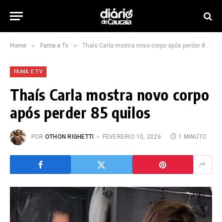
»
»
Home
Fama e Tv
Thaís Carla mostra novo corpo após perder 85 quilos
FAMA E TV
Thaís Carla mostra novo corpo
após perder 85 quilos
POR
OTHON RIGHETTI
FEVEREIRO 10, 2026
1 MINUTO