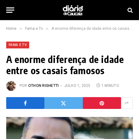
»
»
Home
Fama e Tv
A enorme diferença de idade entre os casais famosos
FAMA E TV
A enorme diferença de idade
entre os casais famosos
POR
OTHON RIGHETTI
JULHO 1, 2025
1 MINUTO