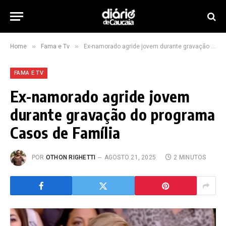
»
»
Home
Fama e Tv
Ex-namorado agride jovem durante gravação do programa Casos de Família
FAMA E TV
Ex-namorado agride jovem
durante gravação do programa
Casos de Família
POR
OTHON RIGHETTI
AGOSTO 21, 2025
2 MINUTOS