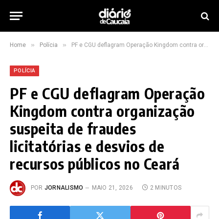
»
»
Home
Polícia
PF e CGU deflagram Operação Kingdom contra organização suspeita de fraudes licitatórias e desvios de recursos públicos no Ceará
POLÍCIA
PF e CGU deflagram Operação
Kingdom contra organização
suspeita de fraudes
licitatórias e desvios de
recursos públicos no Ceará
POR
JORNALISMO
MAIO 21, 2026
2 MINUTOS