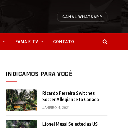
CANAL WHATSAPP
O
FAMA E TV
CONTATO
INDICAMOS PARA VOCÊ
Ricardo Ferreira Switches
Soccer Allegiance to Canada
JANEIRO 4, 2021
Lionel Messi Selected as US