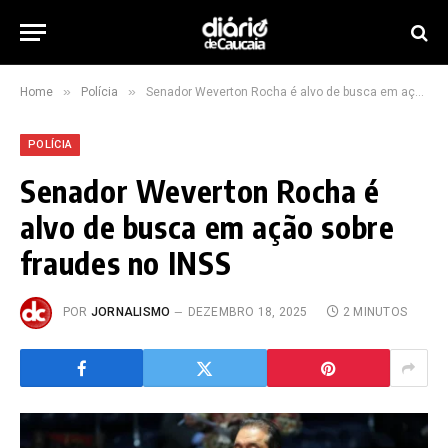
»
»
Home
Polícia
Senador Weverton Rocha é alvo de busca em ação sobre fraudes no INSS
POLÍCIA
Senador Weverton Rocha é
alvo de busca em ação sobre
fraudes no INSS
POR
JORNALISMO
DEZEMBRO 18, 2025
2 MINUTOS