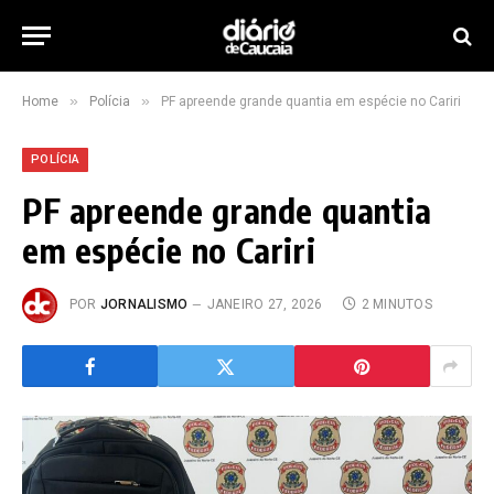
»
»
Home
Polícia
PF apreende grande quantia em espécie no Cariri
POLÍCIA
PF apreende grande quantia
em espécie no Cariri
POR
JORNALISMO
JANEIRO 27, 2026
2 MINUTOS