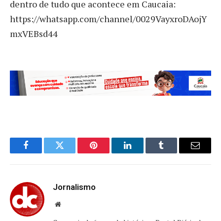
dentro de tudo que acontece em Caucaia:
https://whatsapp.com/channel/0029VayxroDAojY
mxVEBsd44
Facebook
Twitter
Pinterest
LinkedIn
Tumblr
Email
Jornalismo
Website