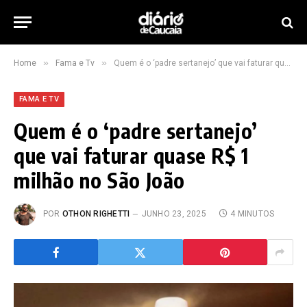
»
»
Home
Fama e Tv
Quem é o ‘padre sertanejo’ que vai faturar quase R$ 1 milhão no São João
FAMA E TV
Quem é o ‘padre sertanejo’
que vai faturar quase R$ 1
milhão no São João
POR
OTHON RIGHETTI
JUNHO 23, 2025
4 MINUTOS