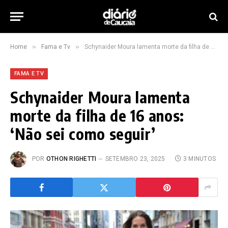
»
»
Home
Fama e Tv
Schynaider Moura lamenta morte da filha de 16 anos: ‘Não sei como seguir’
FAMA E TV
Schynaider Moura lamenta
morte da filha de 16 anos:
‘Não sei como seguir’
POR
OTHON RIGHETTI
SETEMBRO 23, 2025
3 MINUTOS