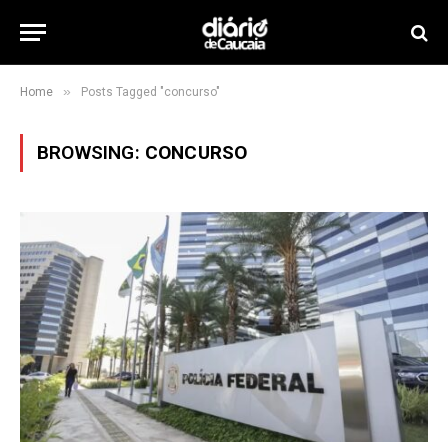
»
Home
Posts Tagged "concurso"
BROWSING:
CONCURSO