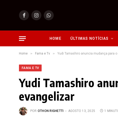
Facebook
Instagram
WhatsApp
HOME
ÚLTIMAS NOTÍCIAS
»
»
Home
Fama e Tv
Yudi Tamashiro anuncia mudança para o 
FAMA E TV
Yudi Tamashiro anun
evangelizar
POR
OTHON RIGHETTI
AGOSTO 13, 2025
1 MINUT