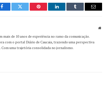
Facebook
Twitter
Pinterest
LinkedIn
Tumblr
Email
Websit
om mais de 10 anos de experiência no ramo da comunicação.
ora com o portal Diário de Caucaia, trazendo uma perspectiva
s. Com uma trajetória consolidada no jornalismo.