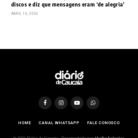
discos e diz que mensagens eram ‘de alegria’
ABRIL 16, 2026
Facebook
Instagram
YouTube
WhatsApp
HOME
CANAL WHATSAPP
FALE CONOSCO
© 2026 Diário de Caucaia - Desenvolvido por
Abelha Soluções
.