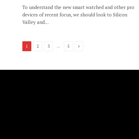
To understand the new smart watched and other pro
devices of recent focus, we should look to Silicon
Valley and…
Next
…
1
2
3
5