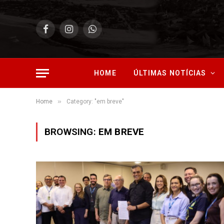
Facebook
Instagram
WhatsApp
HOME
ÚLTIMAS NOTÍCIAS
»
Home
Category: "em breve"
BROWSING:
EM BREVE