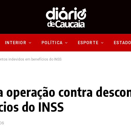
INTERIOR
POLÍTICA
ESPORTE
ESTAD
ntos indevidos em benefícios do INSS
 operação contra desco
cios do INSS
OS