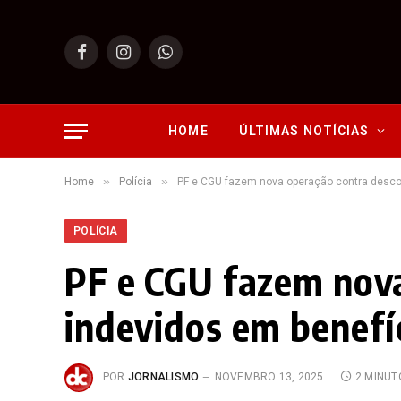
Facebook
Instagram
WhatsApp
HOME
ÚLTIMAS NOTÍCIAS
»
»
Home
Polícia
PF e CGU fazem nova operação contra desco
POLÍCIA
PF e CGU fazem nova
indevidos em benefí
POR
JORNALISMO
NOVEMBRO 13, 2025
2 MINUT