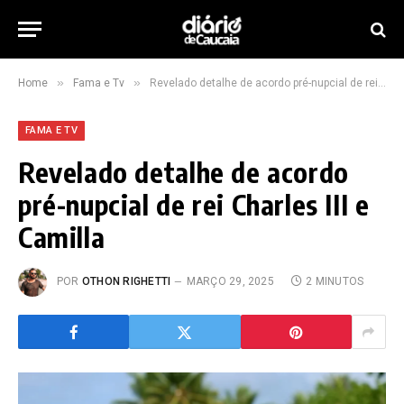
»
»
Home
Fama e Tv
Revelado detalhe de acordo pré-nupcial de rei Charles III e Camilla
FAMA E TV
Revelado detalhe de acordo
pré-nupcial de rei Charles III e
Camilla
POR
OTHON RIGHETTI
MARÇO 29, 2025
2 MINUTOS