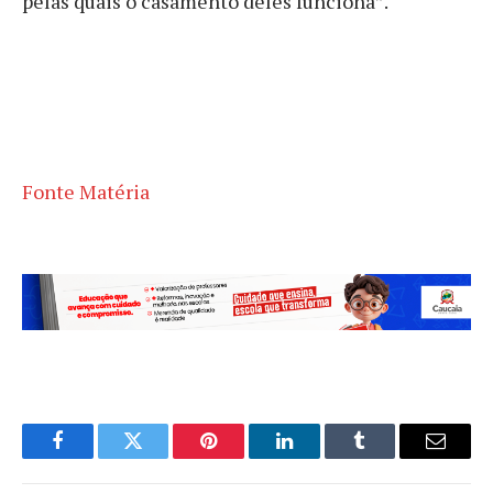
pelas quais o casamento deles funciona”.
Fonte Matéria
Facebook
Twitter
Pinterest
LinkedIn
Tumblr
Email